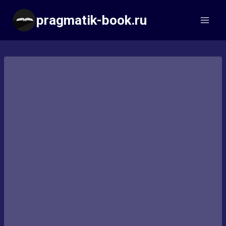
Перейти
pragmatik-book.ru
к
содержимому