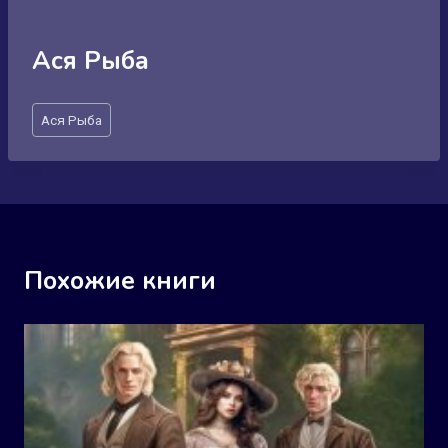
Ася Рыба
Метки
Ася Рыба
записи:
Похожие книги