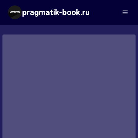
Перейти
pragmatik-book.ru
к
содержимому