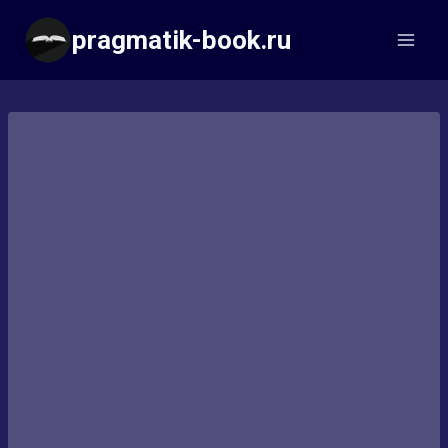
Перейти
pragmatik-book.ru
к
содержимому