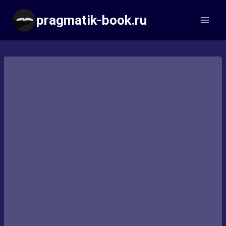
Перейти
pragmatik-book.ru
к
содержимому