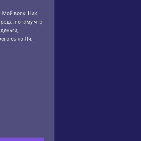
 Мой волк. Ник
рода, потому что
деньги,
оего сына Ли…