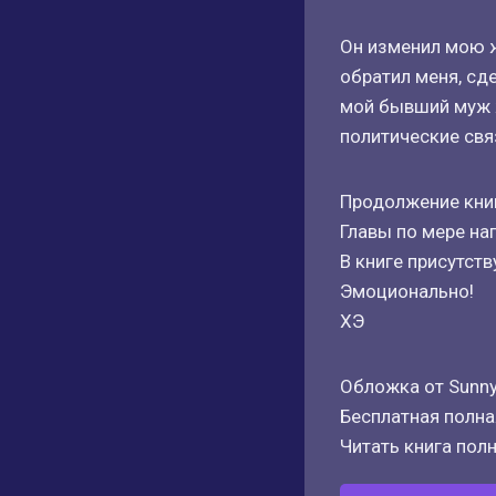
Он изменил мою ж
обратил меня, сд
мой бывший муж ж
политические свя
Продолжение книг
Главы по мере на
В книге присутст
Эмоционально!
ХЭ
Обложка от Sunny
Бесплатная полная
Читать книга полн