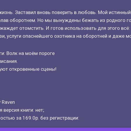
изнь. Заставил вновь поверить в любовь. Мой истинный.
елав оборотнем. Но мы вынуждены бежать из родного го
аждет отомстить. И готов использовать для этого всё: 
зи, услуги опаснейшего охотника на оборотней и даже м
и: Волк на моём пороге
писания.
вуют откровенные сцены!
 Raven
 версия книги: нет;
остью за 169.0р. без регистрации: