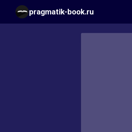
Перейти
pragmatik-book.ru
к
содержимому