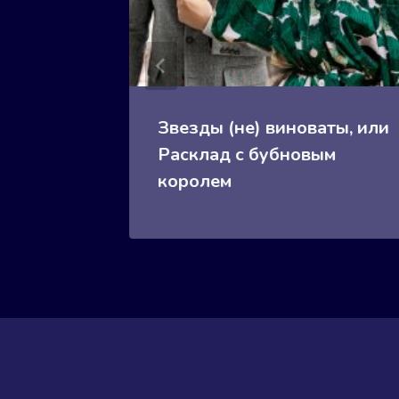
Звезды (не) виноваты, или
Расклад с бубновым
королем