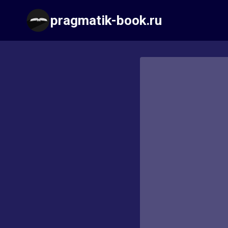
Перейти
pragmatik-book.ru
к
содержимому