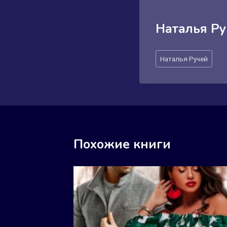
Наталья Р
Метки
Наталья Ручей
записи:
Похожие книги