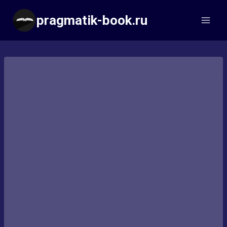
Перейти
pragmatik-book.ru
к
содержимому