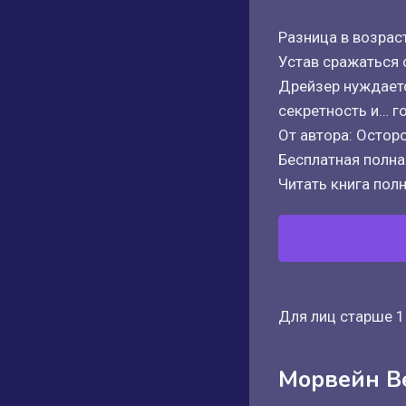
Разница в возрас
Устав сражаться
Дрейзер нуждаетс
секретность и… г
От автора: Остор
Бесплатная полная
Читать книга полн
Для лиц старше 1
Морвейн В