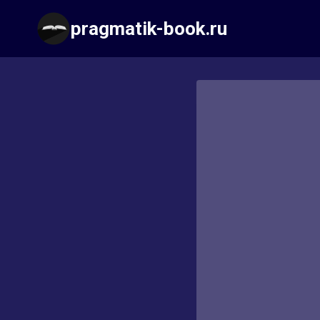
Перейти
pragmatik-book.ru
к
содержимому