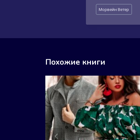
Метки
Морвейн Ветер
записи:
Похожие книги