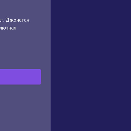
кт. Джонатан
олютная