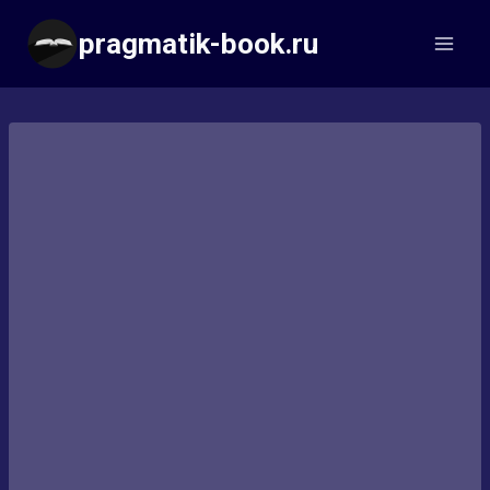
Перейти
pragmatik-book.ru
к
содержимому