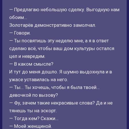
— Предлагаю небольшую сделку. Выгодную нам
обоим…
Золотарёв демонстративно замолчал.
— Говори.
— Ты посвятишь эту неделю мне, а я в ответ
сделаю всё, чтобы ваш дом культуры остался
цел и невредим.
— В каком смысле?
И тут до меня дошло. Я шумно выдохнула и в
ужасе уставилась на него.
— Ты… Ты хочешь, чтобы я была твоей…
девочкой по вызову?
— Фу, зачем такие некрасивые слова? Да и не
тянешь ты на эскорт.
— Тогда кем? Скажи…
— Моей женщиной.