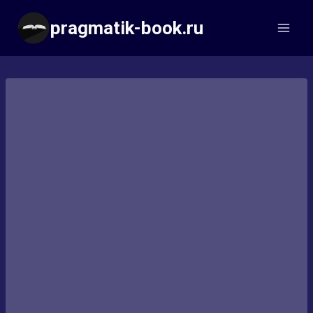
Перейти
pragmatik-book.ru
к
содержимому