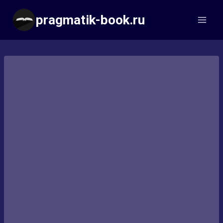
Перейти
pragmatik-book.ru
к
содержимому