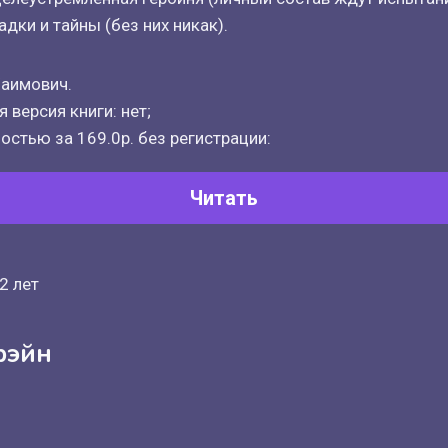
адки и тайны (без них никак).
аимович.
 версия книги: нет;
остью за 169.0р. без регистрации:
Читать
2 лет
рэйн