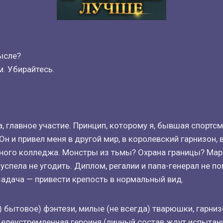
ысле?
. Убирайтесь.
а, главное участие. Принцип, которому я, бывшая спортс
н и привел меня в другой мир, в королевский гарнизон, 
ного колледжа. Монстры из тьмы? Охрана границы? Мар
успела не угодить. Диплом, регалии и папа-генерал не по
адача — привести крепость в нормальный вид.
!) бытовое) фэнтези, милые (не всегда) тварюшки, гарни
 целеустремленная героиня (личный состав ждут испытан