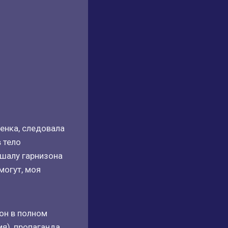
менка, следовала
в тело
шалу гарнизона
могут, моя
зон в полном
ия), пропаганда