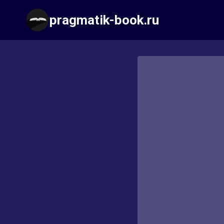
Перейти
pragmatik-book.ru
к
содержимому