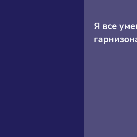
Я все ум
гарнизон