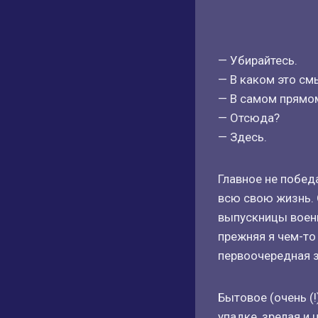
— Убирайтесь.
— В каком это см
— В самом прямом
— Отсюда?
— Здесь.
Главное не побед
всю свою жизнь. О
выпускницы воен
прежняя я чем-то 
первоочередная з
Бытовое (очень (
упадке, зрелая и