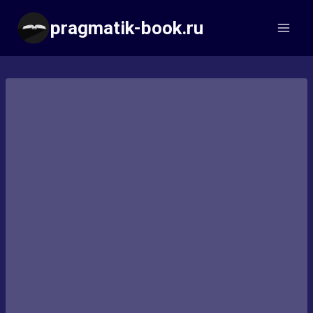
Перейти
pragmatik-book.ru
к
содержимому