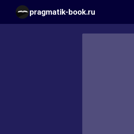
Перейти
pragmatik-book.ru
к
содержимому