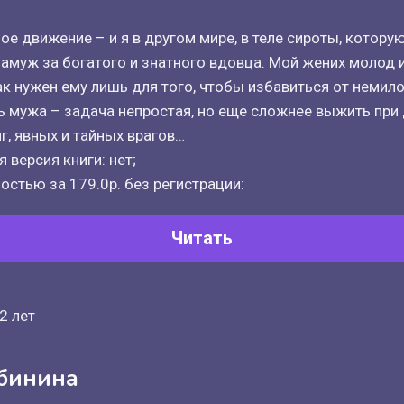
е движение – и я в другом мире, в теле сироты, котору
амуж за богатого и знатного вдовца. Мой жених молод и
 нужен ему лишь для того, чтобы избавиться от немило
 мужа – задача непростая, но еще сложнее выжить при 
г, явных и тайных врагов…
 версия книги: нет;
остью за 179.0р. без регистрации:
Читать
2 лет
ябинина