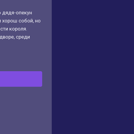
ю дядя-опекун
 хорош собой, но
сти короля.
дворе, среди