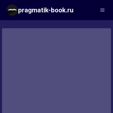
Перейти
pragmatik-book.ru
к
содержимому