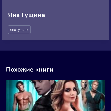
Яна Гущина
Метки
Яна Гущина
записи:
Похожие книги