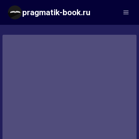
Перейти
pragmatik-book.ru
к
содержимому