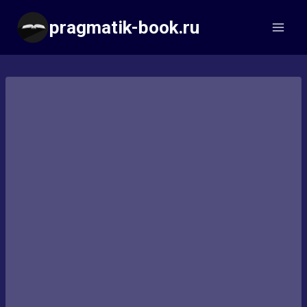
Перейти
pragmatik-book.ru
к
содержимому