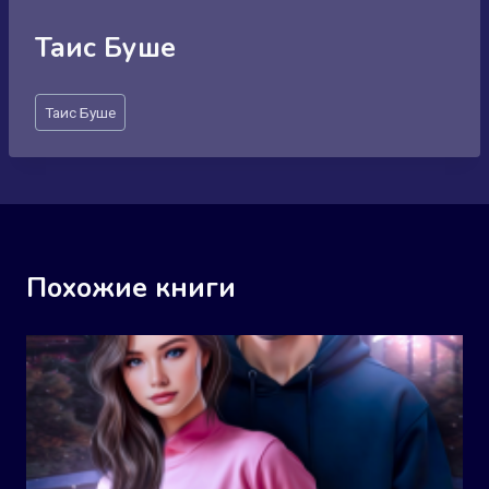
Таис Буше
Метки
Таис Буше
записи:
Похожие книги