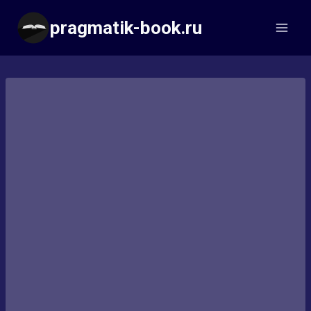
Перейти
pragmatik-book.ru
к
содержимому