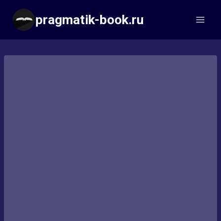
Перейти
pragmatik-book.ru
к
содержимому