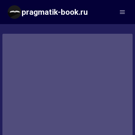
Перейти
pragmatik-book.ru
к
содержимому