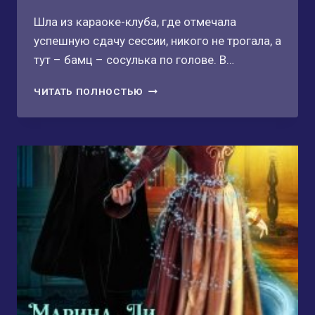
Шла из караоке-клуба, где отмечала
успешную сдачу сессии, никого не трогала, а
тут – бамц – сосулька по голове. В…
ПРИНЦЕССА
ЧИТАТЬ ПОЛНОСТЬЮ
С
СЮРПРИЗОМ
—
ЭТО
Я!