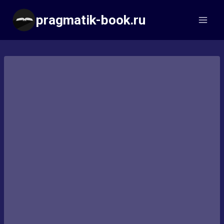
Перейти
pragmatik-book.ru
к
содержимому