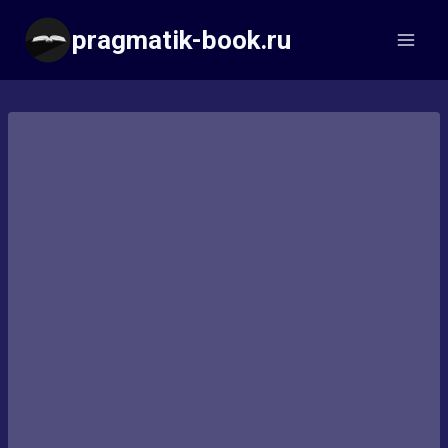
Перейти
pragmatik-book.ru
к
содержимому