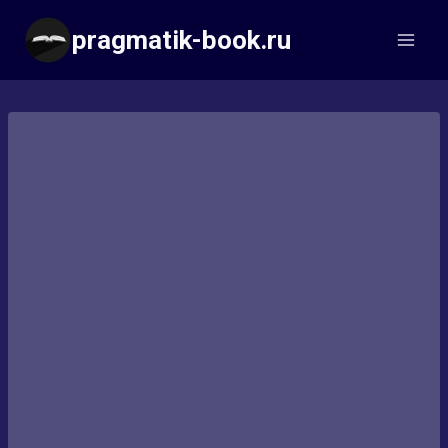
Перейти
pragmatik-book.ru
к
содержимому