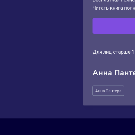
Читать книга полн
Для лиц старше 1
Анна Пант
Метки
Анна Пантера
записи: