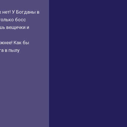
 нет! У Богданы в
только босс
ешь вещички и
жнее! Как бы
а в пылу