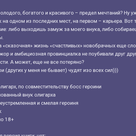
олодого, богатого и красивого – предел мечтаний? Ну уж
 на одном из последних мест, на первом – карьера. Вот 
вие: либо выходишь замуж за моего внука, либо собира
ы.
а «сказочная» жизнь «счастливых» новобрачных еще сло
ор и амбициозная провинциалка не поубивали друг друг
сти. А может, еще не все потеряно?
 (других у меня не бывает) чудят изо всех сил)))
игарх, по совместительству босс героини
ованный внук олигарха
леустремленная и смелая героиня
к
но 18+
 версия книги: нет;