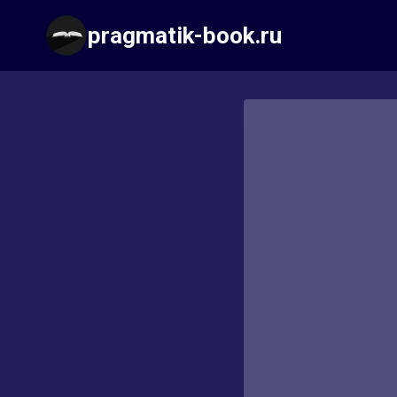
Перейти
pragmatik-book.ru
к
содержимому