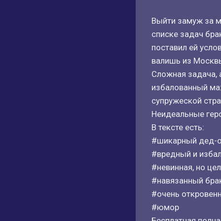
Выйти замуж за м
списке задач брак
поставил ей усло
валишь из Москв
Сложная задача, 
избалованный маж
супружеской стра
Неидеальные герои
В тексте есть:
#шикарный дед-ол
#вредный и избал
#невинная, но це
#навязанный бра
#очень откровен
#юмор
Бесплатная полная