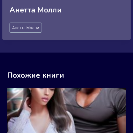
Анетта Молли
Метки
Анетта Молли
записи:
Похожие книги