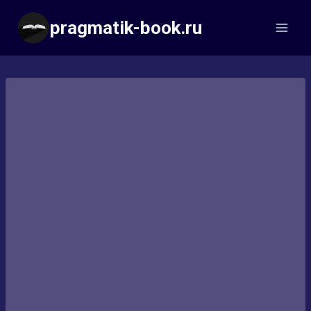
Перейти
pragmatik-book.ru
к
содержимому