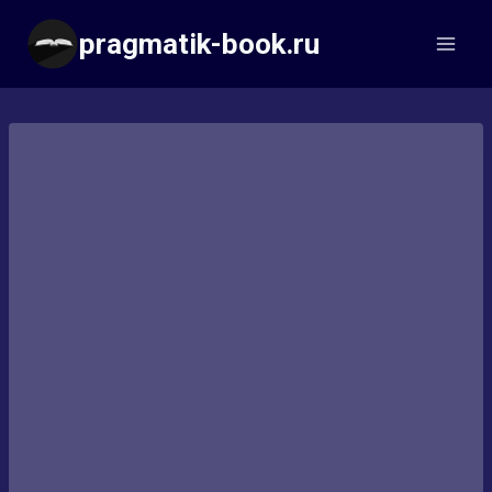
Перейти
pragmatik-book.ru
к
содержимому