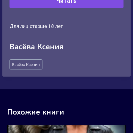
Читать
Для лиц старше 18 лет
Васёва Ксения
Метки
Васёва Ксения
записи:
Похожие книги