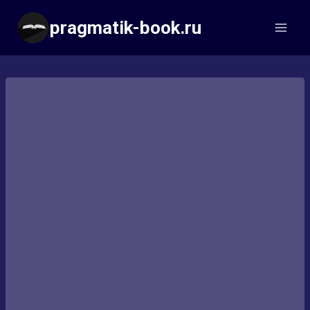
Перейти
pragmatik-book.ru
к
содержимому