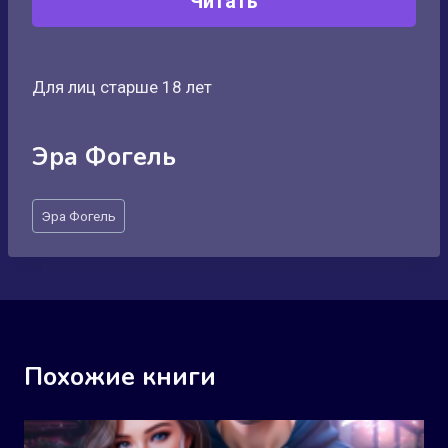
Читать
Для лиц старше 18 лет
Эра Фогель
Метки
Эра Фогель
записи:
Похожие книги