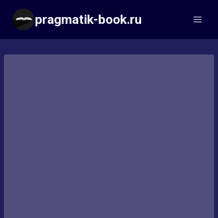
Перейти
pragmatik-book.ru
к
содержимому