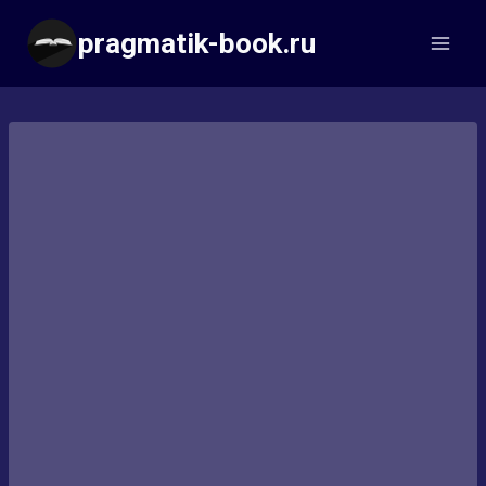
Перейти
pragmatik-book.ru
к
содержимому