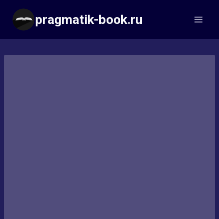
Перейти
pragmatik-book.ru
к
содержимому