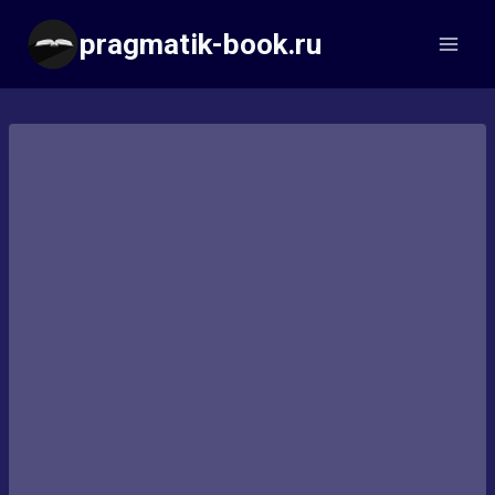
Перейти
pragmatik-book.ru
к
содержимому