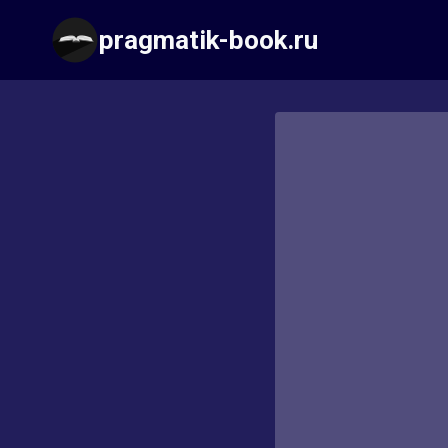
Перейти
pragmatik-book.ru
к
содержимому