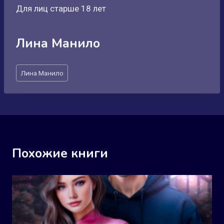
Для лиц старше 18 лет
Лина Манило
Метки
Лина Манило
записи:
Похожие книги