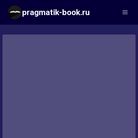
Перейти
pragmatik-book.ru
к
содержимому