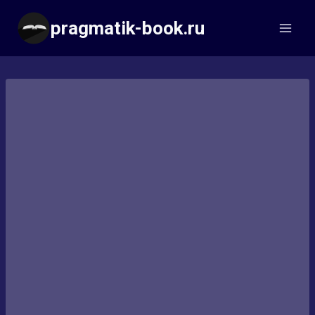
Перейти
pragmatik-book.ru
к
содержимому