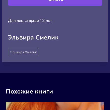
Для лиц старше 12 лет
Эльвира Смелик
Метки
Эльвира Смелик
записи:
Похожие книги