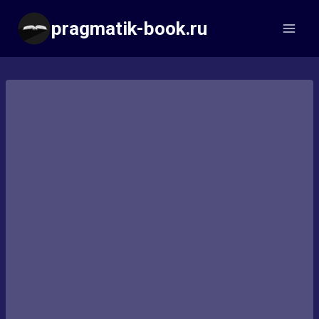
Перейти
pragmatik-book.ru
к
содержимому