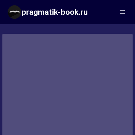
Перейти
pragmatik-book.ru
к
содержимому