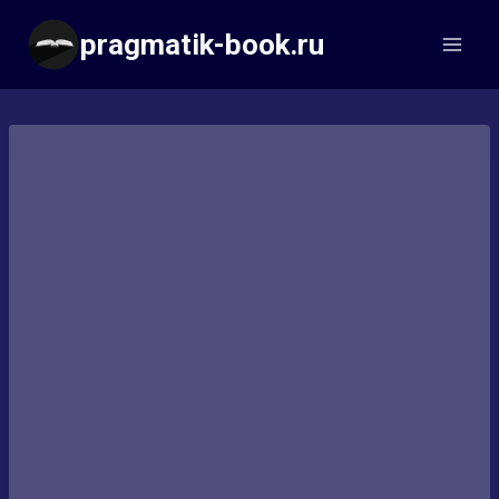
Перейти
pragmatik-book.ru
к
содержимому