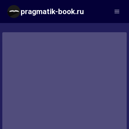
Перейти
pragmatik-book.ru
к
содержимому