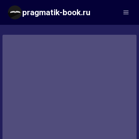
Перейти
pragmatik-book.ru
к
содержимому