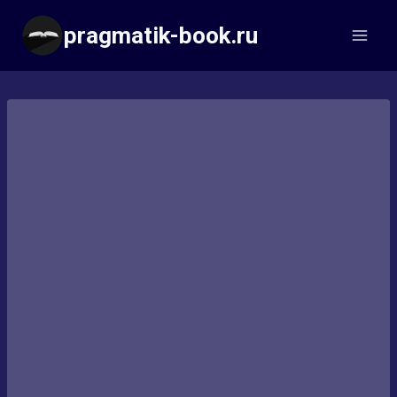
Перейти
pragmatik-book.ru
к
содержимому