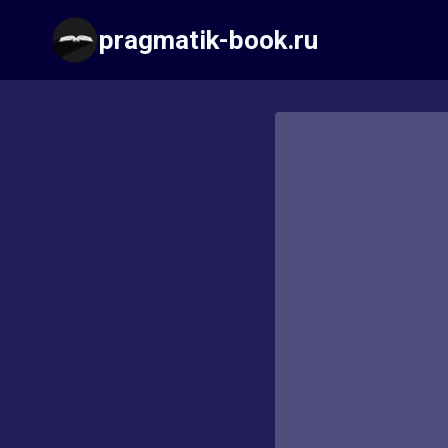
Перейти
pragmatik-book.ru
к
содержимому