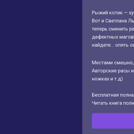
Рыжий котик — хуж
Вот и Светлана Л
теперь сменить р
дефектных магов!
найдете… опять о
Местами смешно,
Авторские расы и
ножках и т.д)
Бесплатная полная
Читать книга полн