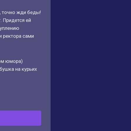
, точно жди беды!
. Придется ей
туплению
и ректора сами
ом юмора)
бушка на курьих