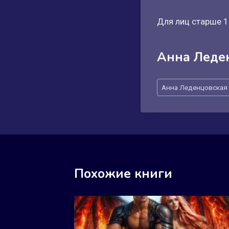
Для лиц старше 1
Анна Леде
Метки
Анна Леденцовская
записи:
Похожие книги