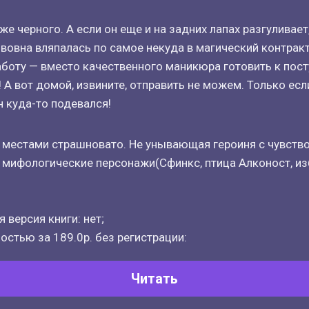
е черного. А если он еще и на задних лапах разгуливает
ьвовна вляпалась по самое некуда в магический контракт
аботу — вместо качественного маникюра готовить к пос
 А вот домой, извините, отправить не можем. Только есл
н куда-то подевался!
 местами страшновато. Не унывающая героиня с чувств
 мифологические персонажи(Сфинкс, птица Алконост, из
 версия книги: нет;
остью за 189.0р. без регистрации:
Читать