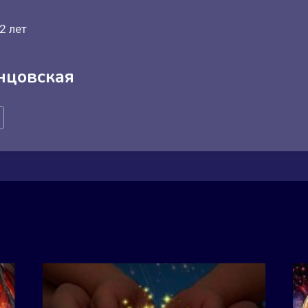
2 лет
нцовская