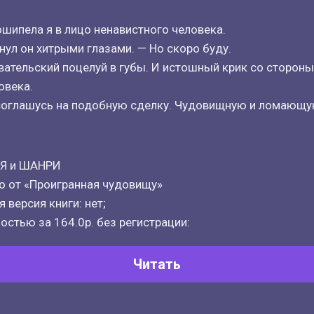
шипела я в лицо ненавистного человека.
нул он хитрыми глазами. — Но скоро буду.
вательский поцелуй в губы. И истошный крик со стороны
овека.
о соглашусь на подобную сделку. Чудовищную и ломающ
Я и ШАНРИ
о от «Проигранная чудовищу»
 версия книги: нет;
остью за 164.0р. без регистрации:
Читать