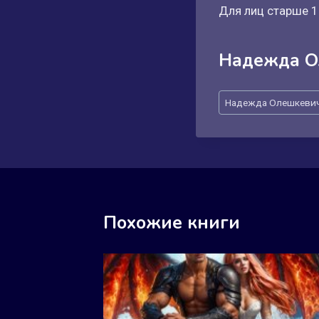
Для лиц старше 1
Надежда О
Метки
Надежда Олешкеви
записи:
Похожие книги