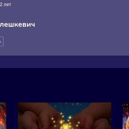
2 лет
лешкевич
ч