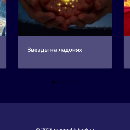
Звезды на ладонях
© 2026 pragmatik-book.ru