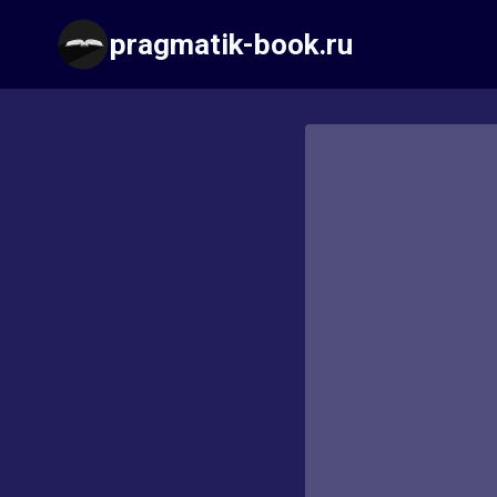
Перейти
pragmatik-book.ru
к
содержимому