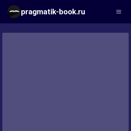
Перейти
pragmatik-book.ru
к
содержимому