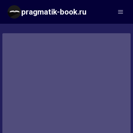
Перейти
pragmatik-book.ru
к
содержимому