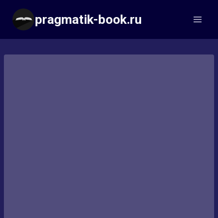
Перейти
pragmatik-book.ru
к
содержимому