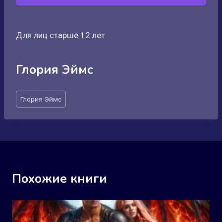
Для лиц старше 12 лет
Глория Эймс
Метки
Глория Эймс
записи:
Похожие книги