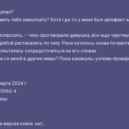
делал?
авить тебя замолчать? Хотя где-то у меня был артефакт-
попросить, – тихо проговорила девушка, все еще чувству
рибой растекались по телу. Раси хотелось снова почувст
попыталась сосредоточиться на его словах.
м со мной в другие миры? Пока каникулы, успеем провери
арта 2024 г.
-5060-4
ены
 версия книги: нет;