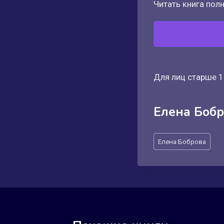
Читать книга полн
Для лиц старше 1
Елена Боб
Метки
Елена Боброва
записи: