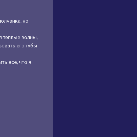
молчанка, но
я теплые волны,
вовать его губы
ть все, что я