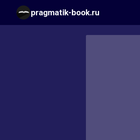
Перейти
pragmatik-book.ru
к
содержимому