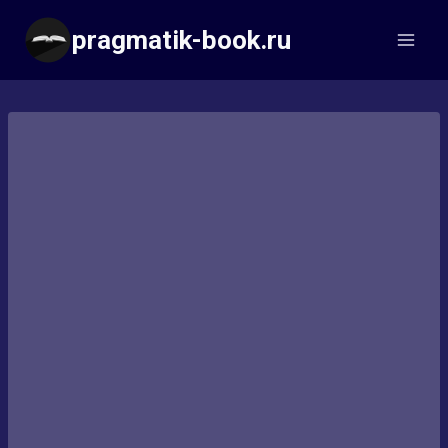
Перейти
pragmatik-book.ru
к
содержимому