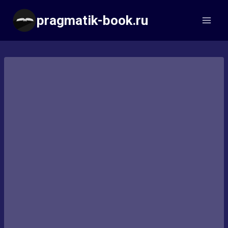
Перейти
pragmatik-book.ru
к
содержимому