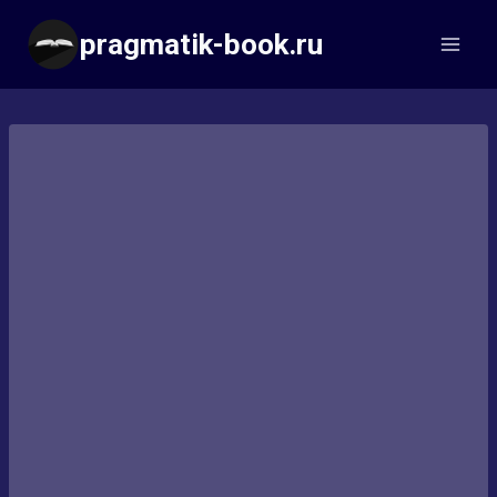
Перейти
pragmatik-book.ru
к
содержимому